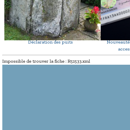
Déclaration des puits
Nouveauté 
access
Impossible de trouver la fiche : R51533.xml