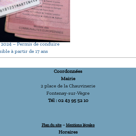
2024 – Permis de conduire
ible à partir de 17 ans
Coordonnées
Mairie
2 place de la Chauvinerie
Fontenay-sur-Vègre
Tél : 02 43 95 52 10
Plan du site
–
Mentions légales
Horaires