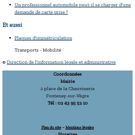
Un professionnel automobile peut-il se charger d'une
demande de carte grise ?
Et aussi
Plaques d'immatriculation
Transports - Mobilité
©
Direction de l'information légale et administrative
Coordonnées
Mairie
2 place de la Chauvinerie
Fontenay-sur-Vègre
Tél : 02 43 95 52 10
Plan du site
–
Mentions légales
Horaires