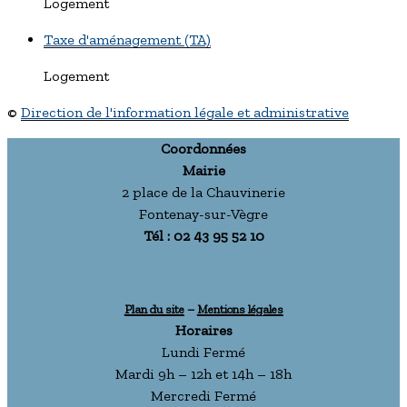
Logement
Taxe d'aménagement (TA)
Logement
©
Direction de l'information légale et administrative
Coordonnées
Mairie
2 place de la Chauvinerie
Fontenay-sur-Vègre
Tél : 02 43 95 52 10
Plan du site
–
Mentions légales
Horaires
Lundi Fermé
Mardi 9h – 12h et 14h – 18h
Mercredi Fermé