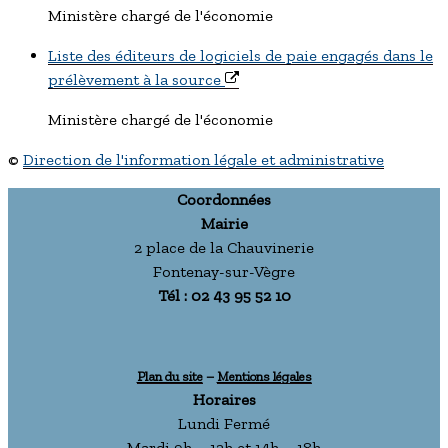
Ministère chargé de l'économie
Liste des éditeurs de logiciels de paie engagés dans le
prélèvement à la source
Ministère chargé de l'économie
©
Direction de l'information légale et administrative
Coordonnées
Mairie
2 place de la Chauvinerie
Fontenay-sur-Vègre
Tél : 02 43 95 52 10
Plan du site
–
Mentions légales
Horaires
Lundi Fermé
Mardi 9h – 12h et 14h – 18h