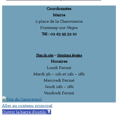
Coordonnées
Mairie
2 place de la Chauvinerie
Fontenay-sur-Vègre
Tél : 02 43 95 52 10
Plan du site
–
Mentions légales
Horaires
Lundi Fermé
Mardi 9h – 12h et 14h – 18h
Mercredi Fermé
Jeudi 14h – 18h
Vendredi Fermé
Aller au contenu principal
Ouvrir la barre d’outils